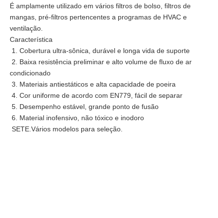
É amplamente utilizado em vários filtros de bolso, filtros de
mangas, pré-filtros pertencentes a programas de HVAC e
ventilação.
Característica
Filtro BFE99 de boa qualidade tecido não tecido fundido/fundido
Pré-filtro de ar de malha de nylon plissado em painel
1. Cobertura ultra-sônica, durável e longa vida de suporte
2. Baixa resistência preliminar e alto volume de fluxo de ar
condicionado
3. Materiais antiestáticos e alta capacidade de poeira
4. Cor uniforme de acordo com EN779, fácil de separar
5. Desempenho estável, grande ponto de fusão
6. Material inofensivo, não tóxico e inodoro
SETE.Vários modelos para seleção.
Filtro de Ar de Malha de Nylon Primário
Pano Meltblown Alta Qualidade 100% Polipropileno PP Meltblown Pano Branco