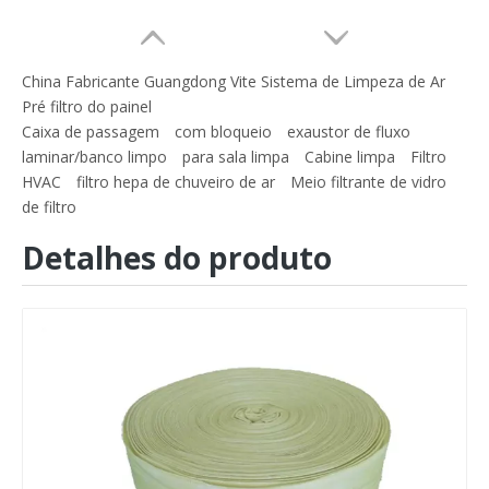
China Fabricante Guangdong Vite Sistema de Limpeza de Ar
Pré filtro do painel
Caixa de passagem
com bloqueio
exaustor de fluxo
laminar/banco limpo
para sala limpa
Cabine limpa
Filtro
HVAC
filtro hepa de chuveiro de ar
Meio filtrante de vidro
de filtro
Detalhes do produto
EU2 EU3 EU4 Poluição do Ar Industrial Algodão Cru Rolo Filtro Pré-Ar Filtro
Nova mídia de filtro de ar condicionado de venda imperdível Mídia em rolo MERV