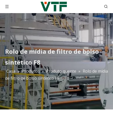
Rolo de mídia de filtro de bolso
sintético F8
Casa
»
Produtos
»
Produto quente
»
Rolo de mídia
H10 H11 H12 H13 H14 Purificador de ar Hepa Meio filtrante Papel de fibra de vidro
Papel de filtro de fibra de vidro HEPA 0,3 mícrons Filtro de papel Hepa plissado Filtro Hepa 99,99%
de filtro de bolso sintético F8