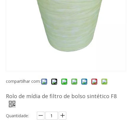
Rolo de mídia de filtro de fibra para filtro plissado com eficiência de malha Merv 13~14
Pré-filtro de ar de malha de nylon Gn
compartilhar com:
Rolo de mídia de filtro de bolso sintético F8
Quantidade:
Meio de filtro de ar de fibra sintética lavável Meio de pré-filtro
Tecido não tecido fundido por fusão Material de proteção higiênica Polipropileno BFE 99