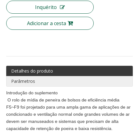
Inquérito
Adicionar a cesta
Detalhes do produto
Filtro de malha de arame de filtro de nylon tecido de aço inoxidável
Pode ser lavável Gn Nylon Malha Pré Filtro de Ar
Parâmetros
Introdução do suplemento
O rolo de mídia de peneira de bolsos de eficiência média
F5~F9 foi projetado para uma ampla gama de aplicações de ar
condicionado e ventilação normal onde grandes volumes de ar
devem ser manuseados e sistemas que precisam de alta
capacidade de retenção de poeira e baixa resistência.