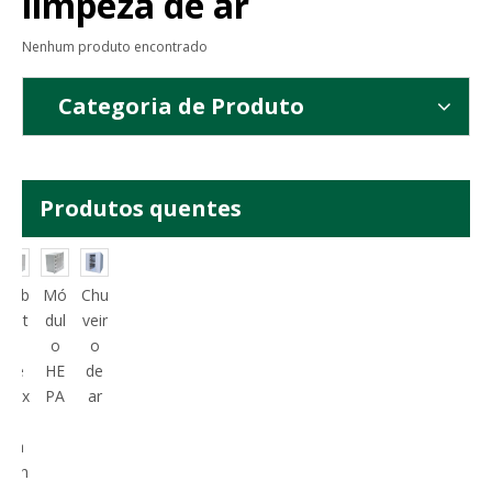
limpeza de ar
Nenhum produto encontrado
Categoria de Produto
Produtos quentes
Gab
Mó
Chu
inet
dul
veir
e
o
o
de
HE
de
Flux
PA
ar
o
La
min