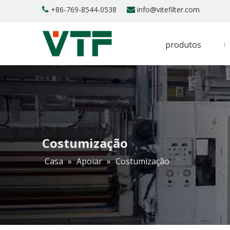
+86-769-8544-0538
info@vitefilter.com


produtos
Costumização
Casa
»
Apoiar
»
Costumização