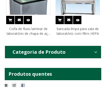
Coifa de fluxo laminar de
bancada limpa para sala de
laboratório de chapa de aço
laboratório com filtro HEPA
revestida a pó personalizada
Categoria de Produto
Produtos quentes
Gab
Mó
Chu
inet
dul
veir
e
o
o