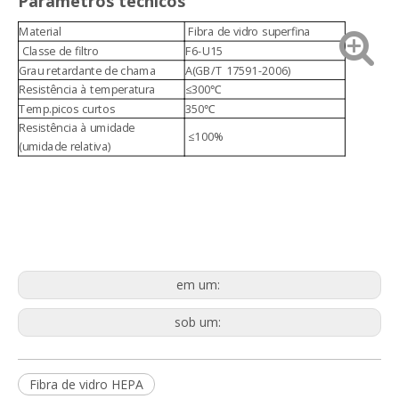
Parâmetros técnicos
Pano Meltblown Alta Qualidade 100% Polipropileno PP Meltblown Pano Branco
Pré filtro de malha de nylon industrial
Material
Fibra de vidro superfina
Classe de filtro
F6-U15
Grau retardante de chama
A(GB/T 17591-2006)
Resistência à temperatura
≤300℃
Temp.picos curtos
350℃
Resistência à umidade
≤100%
(umidade relativa)
Matéria-prima de tecido fundido para meios de filtro de bolso
Filtro de pré-ar de malha de nylon de resistência a ácidos e álcalis lavável para sistema de limpeza de ar
em um:
sob um:
Fibra de vidro HEPA