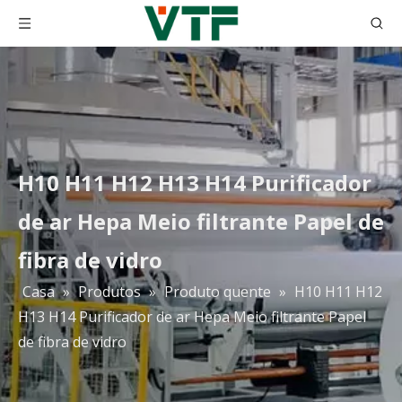
H10 H11 H12 H13 H14 Purificador
de ar Hepa Meio filtrante Papel de
fibra de vidro
Casa
»
Produtos
»
Produto quente
»
H10 H11 H12
H13 H14 Purificador de ar Hepa Meio filtrante Papel
Papel de filtro de fibra de vidro HEPA 0,3 mícrons Filtro de papel Hepa plissado Filtro Hepa 99,99%
G3 G4 personalizado cor azul tapetes de filtro de algodão material de filtro de ar primário de mídia
de fibra de vidro