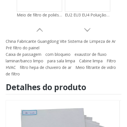
Meio de filtro de poliéster azul e branco/meio de filtro de pré-eficiência
EU2 EU3 EU4 Poluição do Ar Industrial Algodão Cru Rolo Filtro Pré-Ar Filtro
China Fabricante Guangdong Vite Sistema de Limpeza de Ar
Pré filtro do painel
Caixa de passagem
com bloqueio
exaustor de fluxo
laminar/banco limpo
para sala limpa
Cabine limpa
Filtro
HVAC
filtro hepa de chuveiro de ar
Meio filtrante de vidro
de filtro
Detalhes do produto
Nova mídia de filtro de ar condicionado de venda imperdível Mídia em rolo MERV
Rolo de mídia de filtro de fibra para filtro plissado com eficiência de malha Merv 13~14