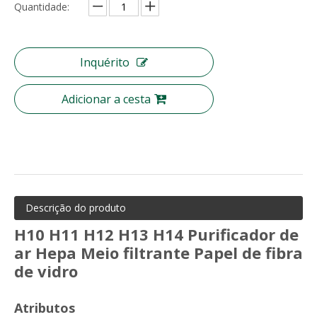
Quantidade:
Tecido não tecido fundido por fusão Material de proteção higiênica Polipropileno BFE 99
Filtro de malha de arame de filtro de nylon tecido de aço inoxidável
Inquérito
Adicionar a cesta
Descrição do produto
H10 H11 H12 H13 H14 Purificador de
Pode ser lavável Gn Nylon Malha Pré Filtro de Ar
Filtro BFE99 de boa qualidade tecido não tecido fundido/fundido
ar Hepa Meio filtrante Papel de fibra
de vidro
Atributos