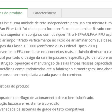
es do produto
Características
er Unit é uma unidade de teto independente para uso em mistura turbu
Fan Filter Unit foi criada para fornecer fluxo de ar laminar filtrado 
ência superior em conjunto com qualquer filtro HEPA/ULPA.A FFU as
 o ar limpo filtrado verticalmente no fluxo de ar laminar com sua ba
mpas da Classe 100.000 (conforme o US Federal Típico 209E)
vemos o FFU com base nos conceitos reais, incluindo diminuir o cu
icial por todo o design da sala limpa;como especificação de ruído e a
nstrução, operação e manutenção de salas limpas.Nossas capacidade
metálicas computadorizadas até a fabricação e montagem.Uma abor
de possa ser manipulada a cada passo do caminho.
ísticas do produto
oprador centrífugo de acionamento direto bem lubrificado.
ução luxuosa e resistente à corrosão
variedade de sistemas de grade de teto compatíveis