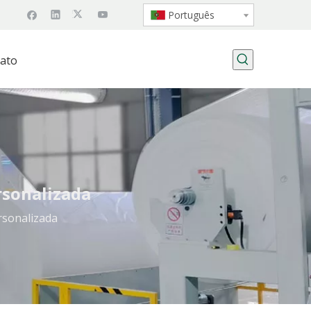
Português
ato
rsonalizada
rsonalizada