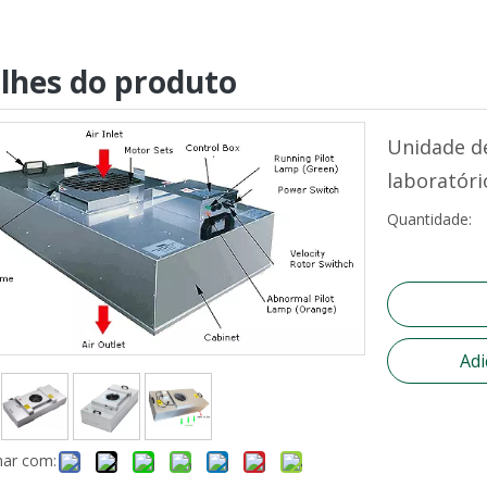
lhes do produto
Unidade de
laboratór
Quantidade:
Adi
har com: