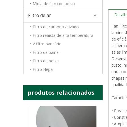
Mídia de filtro de bolso
H10 H11 H12 H13 H14 Purificador de ar Hepa Meio filtrante Papel de fibra de vidro
Detalh
Filtro de ar
Fan Filt
Filtro de carbono ativado
laminar.
Filtro reaista de alta temperatura
de efici
V filtro bancário
e libera
salas li
Filtro de painel
Desenvol
Filtro de bolsa
custo in
Filtro Hepa
para co
chapas 
qualida
produtos relacionados
Papel de filtro de fibra de vidro HEPA 0,3 mícrons Filtro de papel Hepa plissado Filtro Hepa 99,99%
Caracter
• Para s
• Constr
• Ampla 