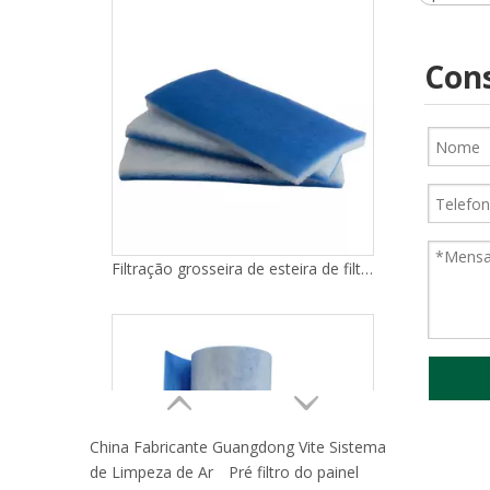
Filtração grosseira de esteira de filtro azul de alta resistência
Cons
Meio filtrante Azul pré-filtro lavável Filtro grosseiro
China Fabricante Guangdong Vite Sistema
de Limpeza de Ar
Pré filtro do painel