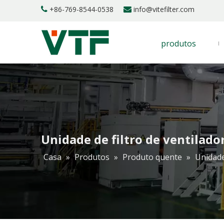
+86-769-8544-0538
info@vitefilter.com


produtos
Unidade de filtro de ventilado
Casa
»
Produtos
»
Produto quente
»
Unidade