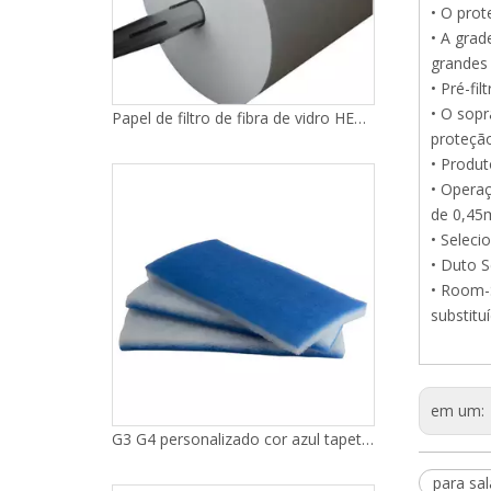
• O prot
• A grad
grandes 
• Pré-fi
• O sopr
proteção
• Produt
• Opera
G3 G4 personalizado cor azul tapetes de filtro de algodão material de filtro de ar primário de mídia
de 0,45m
• Seleci
• Duto S
• Room-S
substitu
em um:
para sal