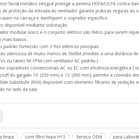
etor facial metálico integral protege a peneira HEPA/ULPA contra dan
e de proteção da entrada do ventilador garante práticas seguras ao 
caiam na carcaça e danifiquem o soprador específico
ltro disponível mediante solicitação
ador modular único e o conjunto elétrico são feitos para serem repa
 mais baixos.
o padrão fornecido com 3 fios elétricos principais.
ção silenciosa de muito menos de 56dBA (medido a uma distância de
/s ou talvez 90 FPM com ventilador AC padrão.)
one sopradores convencionais AC ou EC com eficiência energética Co
cruff do gargalo 10' (250 mm) e 12' (300 mm): permite a conexão dire
ide Substitute (RSR) disponível com elemento filtrante de vedação e
ído no lado da sala.
a limpa
com filtro hepa H13
Serviço OEM
para Laborat