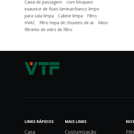
Caixa de passagem
com bloqueio
exaustor de fluxo laminar/banco limpo
para sala limpa
Cabine limpa
Filtro
HVAC
filtro hepa de chuveiro de ar
Meio
filtrante de vidro de filtro
Meio de filtro de poliéster azul e branco/meio de filtro de pré-eficiência
LINKS RÁPIDOS
MAIS LINKS
NOS
Casa
Costumização
Filt