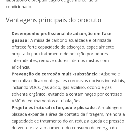
condicionado.
Vantagens principais do produto
Pré filtro de malha de nylon industrial
Matéria-prima de tecido fundido para meios de filtro de bolso
Desempenho profissional de adsorção em fase
gasosa
: A mídia de carbono atualizada e otimizada
oferece forte capacidade de adsorção, especialmente
projetada para tratamento de poluição por odores
intermitentes, remove odores internos mistos com
eficiência.
Prevenção de corrosão multi-substância
: Adsorve e
neutraliza eficazmente gases corrosivos nocivos industriais,
incluindo VOCs, gás ácido, gás alcalino, ozônio e gás
solvente orgânico, evitando a contaminação por corrosão
AMC de equipamentos e tubulações.
Projeto estrutural reforçado e plissado
: A moldagem
plissada expande a área de contato da filtragem, melhora a
capacidade de tratamento do ar, reduz a queda de pressão
do vento e evita o aumento do consumo de energia do