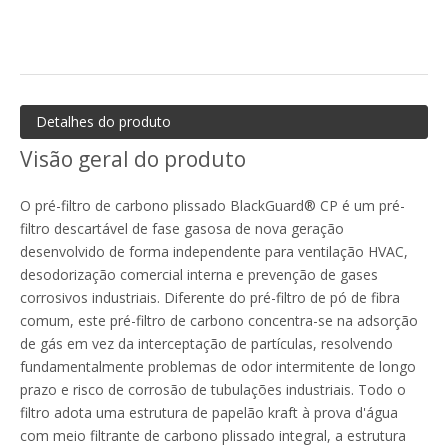
Filtro de malha de arame de filtro de nylon tecido de aço inoxidável
Pode ser lavável Gn Nylon Malha Pré Filtro de Ar
Detalhes do produto
Visão geral do produto
O pré-filtro de carbono plissado BlackGuard® CP é um pré-
filtro descartável de fase gasosa de nova geração
desenvolvido de forma independente para ventilação HVAC,
desodorização comercial interna e prevenção de gases
corrosivos industriais. Diferente do pré-filtro de pó de fibra
comum, este pré-filtro de carbono concentra-se na adsorção
de gás em vez da interceptação de partículas, resolvendo
fundamentalmente problemas de odor intermitente de longo
prazo e risco de corrosão de tubulações industriais. Todo o
Filtro BFE99 de boa qualidade tecido não tecido fundido/fundido
Pré-filtro de ar de malha de nylon plissado em painel
filtro adota uma estrutura de papelão kraft à prova d'água
com meio filtrante de carbono plissado integral, a estrutura