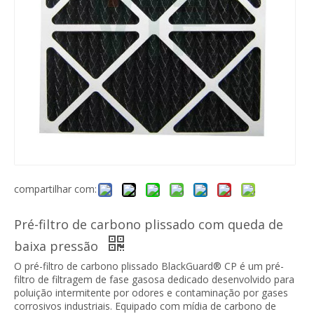
EU2 EU3 EU4 Poluição do Ar Industrial Algodão Cru Rolo Filtro Pré-Ar Filtro
Nova mídia de filtro de ar condicionado de venda imperdível Mídia em rolo MERV
compartilhar com:
Pré-filtro de carbono plissado com queda de
baixa pressão
O pré-filtro de carbono plissado BlackGuard® CP é um pré-
filtro de filtragem de fase gasosa dedicado desenvolvido para
Rolo de mídia de filtro de fibra para filtro plissado com eficiência de malha Merv 13~14
Pré-filtro de ar de malha de nylon Gn
poluição intermitente por odores e contaminação por gases
corrosivos industriais. Equipado com mídia de carbono de