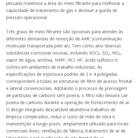
plissada maximiza a área do meio filtrante para melhorar a
capacidade de tratamento de gás e diminuir a queda de
pressão operacional.
Três graus de meio filtrante são opcionais para atender às
diferentes demandas de remoção de AMC (contaminação
molecular transportada pelo ar). Tem como alvo diversas
substâncias corrosivas nocivas, incluindo VOCs, SO₂, NO₂,
vapor de água, amônia, NMP, HCI, HF, ácido sulfúrico e
ozônio em ambientes de trabalho industriais. As
especificações de espessura padrão de 2 e 4 polegadas
Filtro de Ar de Malha de Nylon Primário
Pano Meltblown Alta Qualidade 100% Polipropileno PP Meltblown Pano Branco
correspondem a todas as estruturas de filtro de acesso frontal
e lateral convencionais. Adotando o processo de prensagem
de partículas de carbono sem poeira, o filtro não deixará cair
poeira de carbono durante a operação de fornecimento de ar.
O design integrado descartável abandona trabalhos de
limpeza complicados, reduz o custo de mão de obra e
manutenção a longo prazo, amplamente utilizado para locais
comerciais leves, ventilação de fábrica, tratamento de ar de
laboratório e pré-purificação de gás frontal de ar