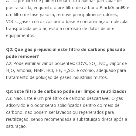
A1: O pré-filtro de painel comum filtra apenas partículas de
poeira sólida, enquanto o pré-filtro de carbono BlackGuard® é
um filtro de fase gasosa, remove principalmente odores,
VOCs, gases corrosivos ácido-base e contaminação molecular
transportada pelo ar, evita a corrosão de dutos de ar e
equipamentos.
Q2: Que gás prejudicial este filtro de carbono plissado
pode remover?
A2: Pode eliminar vários poluentes: COVs, SO₂, NO₂, vapor de
H₂O, amônia, NMP, HCI, HF, H₂SO₄ e ozônio, adequado para
tratamento de poluição de gases industriais mistos.
Q3: Este filtro de carbono pode ser limpo e reutilizado?
A3: Não. Este é um pré-filtro de carbono descartável. O gás
adsorvido e o odor serão solidificados dentro do meio de
carbono, não podem ser lavados ou regenerados para
reutilização, sendo recomendada a substituição direta após a
saturação.