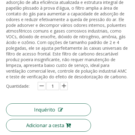
adsorção de alta eficiência atualizada e estrutura integral de
papelão plissado à prova d'água, o filtro amplia a área de
contato do gás para aumentar a capacidade de adsorção de
odores e reduzir efetivamente a queda de pressão do ar. Ele
pode adsorver e decompor vários odores internos, poluentes
atmosféricos comuns e gases corrosivos industriais, como
VOCs, dióxido de enxofre, dióxido de nitrogênio, amônia, gás
ácido e ozônio. Com opções de tamanho padrão de 2 e 4
polegadas, ele se ajusta perfeitamente às caixas universais de
filtro de acesso frontal. Este filtro de carbono descartável
produz poeira insignificante, não requer manutenção de
limpeza, apresenta baixo custo de serviço, ideal para
ventilação comercial leve, controle de poluição industrial AMC
e teste de verificação do efeito de desodorização de carbono.
Meio de filtro de ar de fibra sintética lavável Meio de pré-filtro
Tecido não tecido fundido por fusão Material de proteção higiênica Polipropileno BFE 99
Quantidade:
Inquérito
Adicionar a cesta