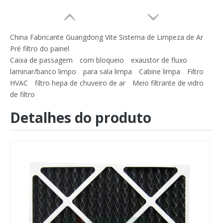
China Fabricante Guangdong Vite Sistema de Limpeza de Ar
Pré filtro do painel
Caixa de passagem
com bloqueio
exaustor de fluxo
laminar/banco limpo
para sala limpa
Cabine limpa
Filtro
HVAC
filtro hepa de chuveiro de ar
Meio filtrante de vidro
de filtro
Detalhes do produto
Meio filtrante Azul pré-filtro lavável Filtro grosseiro
Meio de filtro de poliéster azul e branco/meio de filtro de pré-eficiência