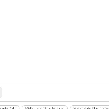
ltrante AHU
Mídia para filtro de bolso
Material do filtro de ar