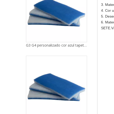
3. Mater
4. Cor u
5. Desem
6. Materi
SETE.Vá
G3 G4 personalizado cor azul tapetes de filtro de algodão material de filtro de ar primário de mídia