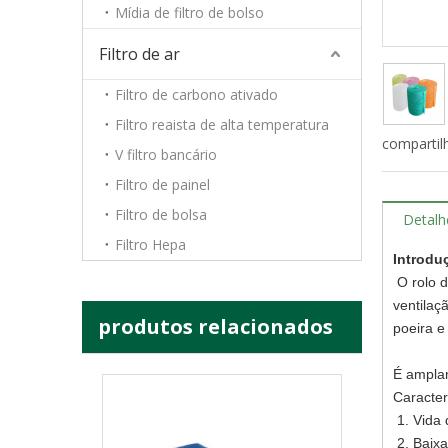
Mídia de filtro de bolso
H10 H11 H12 H13 H14 Purificador de ar Hepa Meio filtrante Papel de fibra de vidro
Filtro de ar
Filtro de carbono ativado
Filtro reaista de alta temperatura
compartil
V filtro bancário
Filtro de painel
Filtro de bolsa
Detalh
Filtro Hepa
Introdu
O rolo d
ventilaç
produtos relacionados
poeira e
Papel de filtro de fibra de vidro HEPA 0,3 mícrons Filtro de papel Hepa plissado Filtro Hepa 99,99%
É amplam
Caracter
1. Vida 
2. Baixa