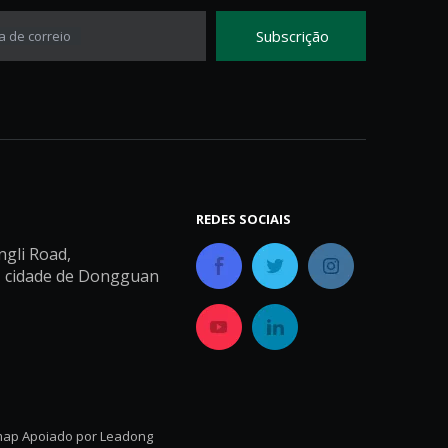
Subscrição
a de correio
REDES SOCIAIS
ngli Road,
, cidade de Dongguan
map
Apoiado por
Leadong