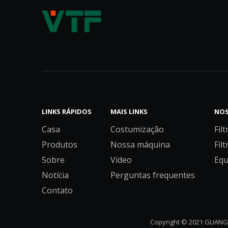
EU2 EU3 EU4 Poluição do Ar Industrial Algodão Cru Rolo Filtro Pré-Ar Filtro
LINKS RÁPIDOS
MAIS LINKS
NOS
Casa
Costumização
Filt
Produtos
Nossa máquina
Filt
Nova mídia de filtro de ar condicionado de venda imperdível Mídia em rolo MERV
Sobre
Vídeo
Equ
Notícia
Perguntas frequentes
Contato
Copyright © 2021 GUANGD