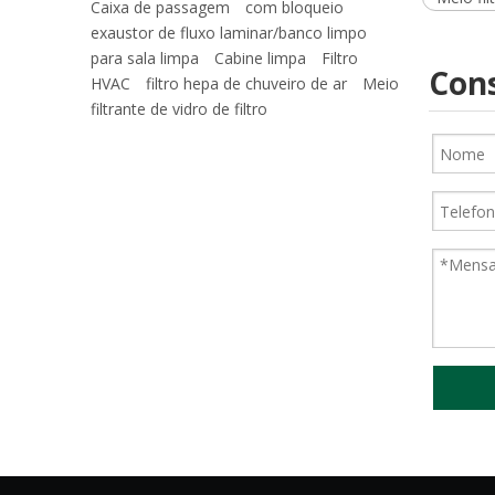
Caixa de passagem
com bloqueio
exaustor de fluxo laminar/banco limpo
para sala limpa
Cabine limpa
Filtro
Cons
HVAC
filtro hepa de chuveiro de ar
Meio
filtrante de vidro de filtro
Meio de filtro de poliéster azul e branco/meio de filtro de pré-eficiência