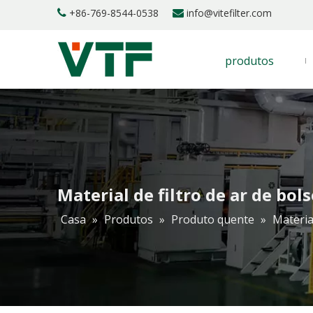
+86-769-8544-0538
info@vitefilter.com


produtos
Material de filtro de ar de bol
Casa
»
Produtos
»
Produto quente
»
Material