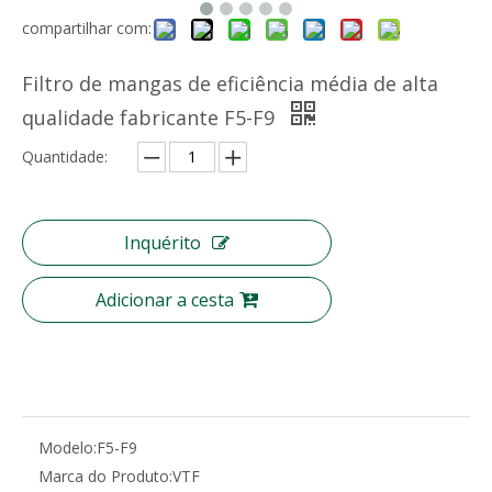
compartilhar com:
Meio de filtro de ar de fibra sintética lavável Meio de pré-filtro
Tecido não tecido fundido por fusão Material de proteção higiênica Polipropileno BFE 99
Filtro de mangas de eficiência média de alta
qualidade fabricante F5-F9
Quantidade:
Inquérito
Adicionar a cesta
Filtro de malha de arame de filtro de nylon tecido de aço inoxidável
Pode ser lavável Gn Nylon Malha Pré Filtro de Ar
Modelo:
F5-F9
Marca do Produto:
VTF