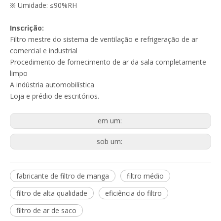
※ Umidade: ≤90%RH
Filtro de Ar de Malha de Nylon Primário
Pano Meltblown Alta Qualidade 100% Polipropileno PP Meltblown Pano Branco
Inscrição:
Filtro mestre do sistema de ventilação e refrigeração de ar
comercial e industrial
Procedimento de fornecimento de ar da sala completamente
limpo
A indústria automobilística
Loja e prédio de escritórios.
em um:
sob um:
Pré filtro de malha de nylon industrial
Matéria-prima de tecido fundido para meios de filtro de bolso
fabricante de filtro de manga
filtro médio
filtro de alta qualidade
eficiência do filtro
filtro de ar de saco