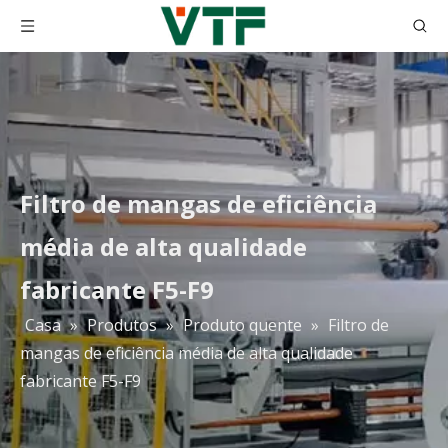
Filtro de mangas de eficiência
média de alta qualidade
fabricante F5-F9
Casa
»
Produtos
»
Produto quente
»
Filtro de
mangas de eficiência média de alta qualidade
H10 H11 H12 H13 H14 Purificador de ar Hepa Meio filtrante Papel de fibra de vidro
Papel de filtro de fibra de vidro HEPA 0,3 mícrons Filtro de papel Hepa plissado Filtro Hepa 99,99%
fabricante F5-F9