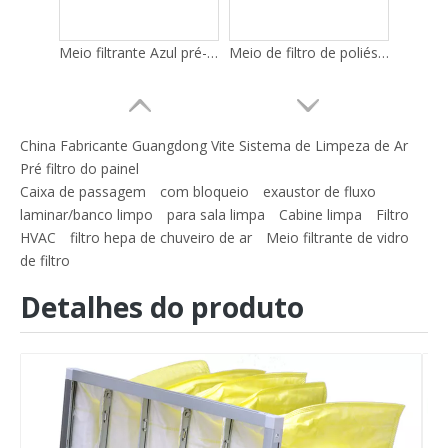
Meio filtrante Azul pré-filtro lavável Filtro grosseiro
Meio de filtro de poliéster azul e branco/meio de filtro de pré-eficiência
China Fabricante Guangdong Vite Sistema de Limpeza de Ar
Pré filtro do painel
Caixa de passagem
com bloqueio
exaustor de fluxo
laminar/banco limpo
para sala limpa
Cabine limpa
Filtro
HVAC
filtro hepa de chuveiro de ar
Meio filtrante de vidro
de filtro
Detalhes do produto
EU2 EU3 EU4 Poluição do Ar Industrial Algodão Cru Rolo Filtro Pré-Ar Filtro
Nova mídia de filtro de ar condicionado de venda imperdível Mídia em rolo MERV