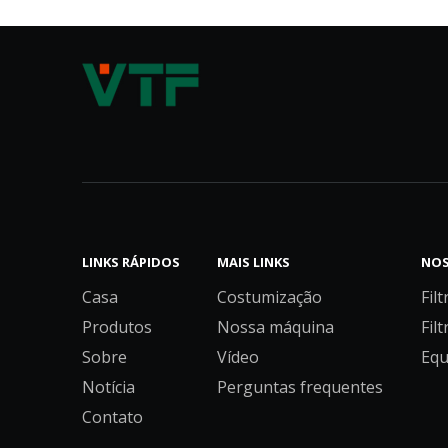
EU2 EU3 EU4 Poluição do Ar Industrial Algodão Cru Rolo Filtro Pré-Ar Filtro
LINKS RÁPIDOS
MAIS LINKS
NOS
Casa
Costumização
Filt
Nova mídia de filtro de ar condicionado de venda imperdível Mídia em rolo MERV
Produtos
Nossa máquina
Filt
Sobre
Vídeo
Equ
Notícia
Perguntas frequentes
Contato