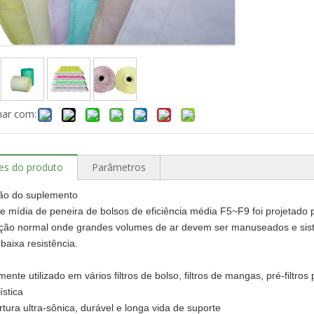
har com:
es do produto
Parâmetros
ção do suplemento
e mídia de peneira de bolsos de eficiência média F5~F9 foi projetad
ação normal onde grandes volumes de ar devem ser manuseados e sis
 baixa resistência.
ente utilizado em vários filtros de bolso, filtros de mangas, pré-filtr
ística
tura ultra-sônica, durável e longa vida de suporte