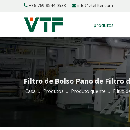
+86-769-8544-0538
info@vitefilter.com


produtos
Filtro de Bolso Pano de Filtro
Casa
»
Produtos
»
Produto quente
»
Filtro 