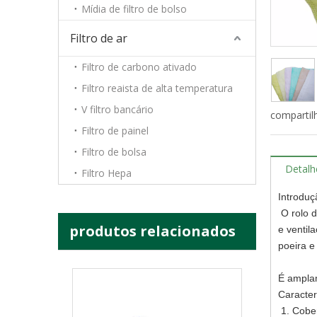
Mídia de filtro de bolso
H10 H11 H12 H13 H14 Purificador de ar Hepa Meio filtrante Papel de fibra de vidro
Filtro de ar
Filtro de carbono ativado
Filtro reaista de alta temperatura
V filtro bancário
compartil
Filtro de painel
Filtro de bolsa
Detalh
Filtro Hepa
Introdu
O rolo d
produtos relacionados
e ventil
Papel de filtro de fibra de vidro HEPA 0,3 mícrons Filtro de papel Hepa plissado Filtro Hepa 99,99%
poeira e
É amplam
Caracter
1. Cober