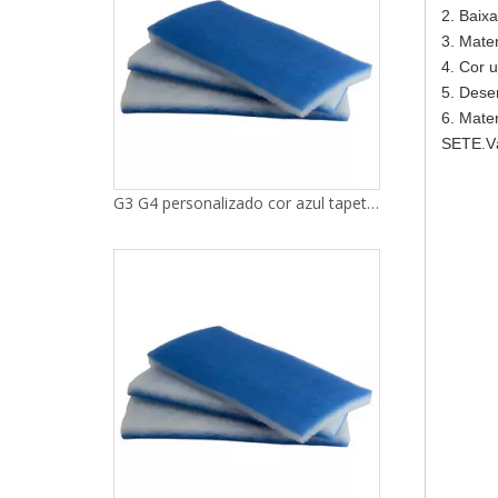
2. Baixa
3. Mater
4. Cor u
5. Dese
6. Mater
SETE.Vá
G3 G4 personalizado cor azul tapetes de filtro de algodão material de filtro de ar primário de mídia