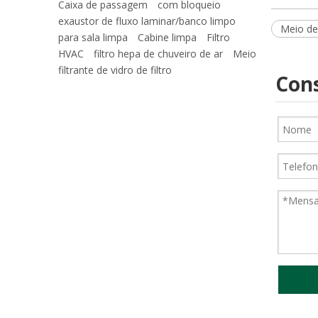
Caixa de passagem
com bloqueio
exaustor de fluxo laminar/banco limpo
Meio de 
para sala limpa
Cabine limpa
Filtro
HVAC
filtro hepa de chuveiro de ar
Meio
filtrante de vidro de filtro
Cons
Meio de filtro de poliéster azul e branco/meio de filtro de pré-eficiência