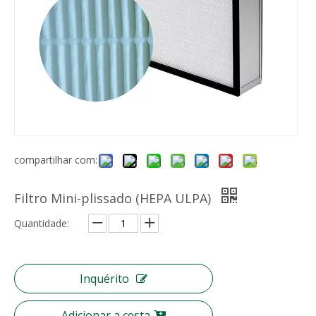
Rolo de mídia de filtro de fibra para filtro plissado com eficiência de malha Merv 13~14
Pré-filtro de ar de malha de nylon Gn
compartilhar com:
Filtro Mini-plissado (HEPA ULPA)
Quantidade:
Meio de filtro de ar de fibra sintética lavável Meio de pré-filtro
Tecido não tecido fundido por fusão Material de proteção higiênica Polipropileno BFE 99
Inquérito
Adicionar a cesta