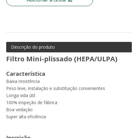
Descrição do produto
Filtro Mini-plissado (HEPA/ULPA)
Filtro de malha de arame de filtro de nylon tecido de aço inoxidável
Pode ser lavável Gn Nylon Malha Pré Filtro de Ar
Característica
Baixa resistência
Peso leve, instalação e substituição convenientes
Longa vida útil
100% inspeção de fábrica
Boa vedação
Super alta eficiência
Inscrição