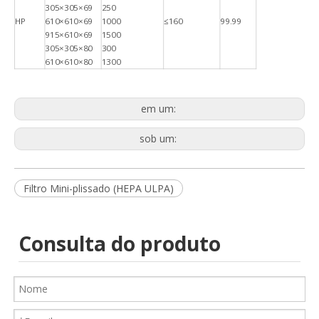
305×305×69
250
HP
610×610×69
1000
≤160
99.99
915×610×69
1500
305×305×80
300
610×610×80
1300
em um:
sob um:
Pré filtro de malha de nylon industrial
Matéria-prima de tecido fundido para meios de filtro de bolso
Filtro Mini-plissado (HEPA ULPA)
Consulta do produto