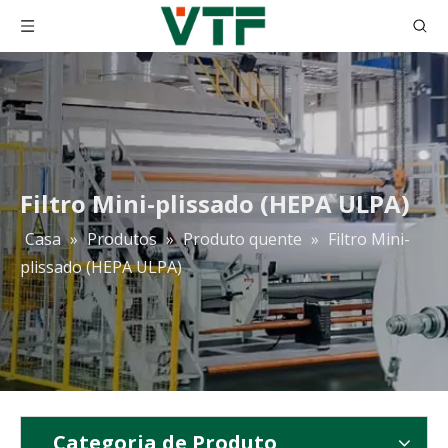
Filtro Mini-plissado (HEPA ULPA)
Casa
»
Produtos
»
Produto quente
»
Filtro Mini-
H10 H11 H12 H13 H14 Purificador de ar Hepa Meio filtrante Papel de fibra de vidro
Papel de filtro de fibra de vidro HEPA 0,3 mícrons Filtro de papel Hepa plissado Filtro Hepa 99,99%
plissado (HEPA ULPA)
Categoria de Produto