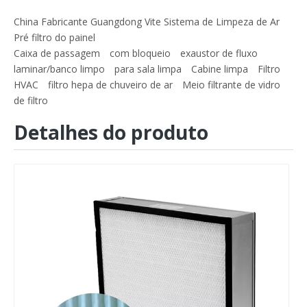
China Fabricante Guangdong Vite Sistema de Limpeza de Ar
Pré filtro do painel
Caixa de passagem
com bloqueio
exaustor de fluxo
laminar/banco limpo
para sala limpa
Cabine limpa
Filtro
HVAC
filtro hepa de chuveiro de ar
Meio filtrante de vidro
de filtro
Detalhes do produto
EU2 EU3 EU4 Poluição do Ar Industrial Algodão Cru Rolo Filtro Pré-Ar Filtro
Nova mídia de filtro de ar condicionado de venda imperdível Mídia em rolo MERV