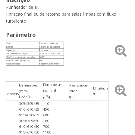
Purificador de ar.
Filtração final ou de retorno para salas limpas com fluxo
Filtro BFE99 de boa qualidade tecido não tecido fundido/fundido
Pré-filtro de ar de malha de nylon plissado em painel
turbulento
Parâmetro
Quadro
Galvanizado/Alumínio
Selante
Adesivo de poliuretano
Separador
Termosol
meios de comunicação
papel de fibra de vidro
Máx.Temperatura de operação
800C
Máx.umidade operacional
80%
Material selado
Neoprene/poliuretano
Fluxo de ar
Dimensões
Resistência
Eficiência
nominal
(mm)
inicial
Modelo
%
L×A×D
3
(pa)
m
/h
305×305×35
110
Filtro de Ar de Malha de Nylon Primário
Pano Meltblown Alta Qualidade 100% Polipropileno PP Meltblown Pano Branco
610×610×35
450
915×610×35
680
305×305×50
180
610×610×50
700
915×610×50
1100