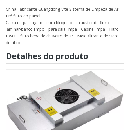
China Fabricante Guangdong Vite Sistema de Limpeza de Ar
Pré filtro do painel
Caixa de passagem
com bloqueio
exaustor de fluxo
laminar/banco limpo
para sala limpa
Cabine limpa
Filtro
HVAC
filtro hepa de chuveiro de ar
Meio filtrante de vidro
de filtro
Detalhes do produto
EU2 EU3 EU4 Poluição do Ar Industrial Algodão Cru Rolo Filtro Pré-Ar Filtro
Nova mídia de filtro de ar condicionado de venda imperdível Mídia em rolo MERV