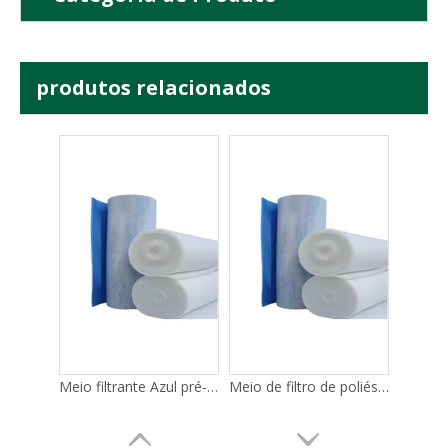
produtos relacionados
G3 G4 personalizado cor azul tapetes de filtro de algodão material de filtro de ar primário de mídia
Filtração grosseira de esteira de filtro azul de alta resistência
Meio filtrante Azul pré-filtro lavável Filtro grosseiro
Meio de filtro de poliéster azul e branco/meio de filtro de pré-eficiência