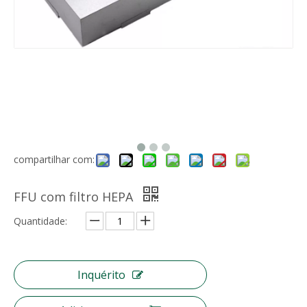
Rolo de mídia de filtro de fibra para filtro plissado com eficiência de malha Merv 13~14
Pré-filtro de ar de malha de nylon Gn
compartilhar com:
FFU com filtro HEPA
Quantidade:
Meio de filtro de ar de fibra sintética lavável Meio de pré-filtro
Tecido não tecido fundido por fusão Material de proteção higiênica Polipropileno BFE 99
Inquérito