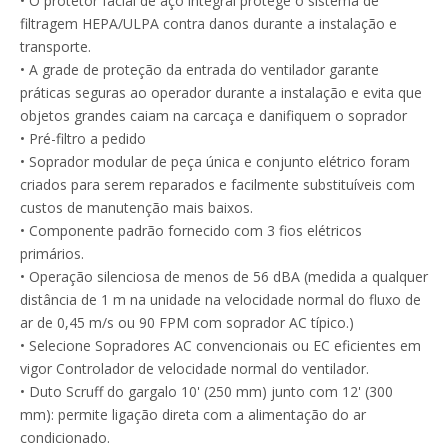
• O protetor facial de aço integral protege o sistema de
filtragem HEPA/ULPA contra danos durante a instalação e
transporte.
• A grade de proteção da entrada do ventilador garante
práticas seguras ao operador durante a instalação e evita que
objetos grandes caiam na carcaça e danifiquem o soprador
• Pré-filtro a pedido
• Soprador modular de peça única e conjunto elétrico foram
criados para serem reparados e facilmente substituíveis com
Pré filtro de malha de nylon industrial
Matéria-prima de tecido fundido para meios de filtro de bolso
custos de manutenção mais baixos.
• Componente padrão fornecido com 3 fios elétricos
primários.
• Operação silenciosa de menos de 56 dBA (medida a qualquer
distância de 1 m na unidade na velocidade normal do fluxo de
ar de 0,45 m/s ou 90 FPM com soprador AC típico.)
• Selecione Sopradores AC convencionais ou EC eficientes em
vigor Controlador de velocidade normal do ventilador.
• Duto Scruff do gargalo 10' (250 mm) junto com 12' (300
mm): permite ligação direta com a alimentação do ar
condicionado.