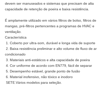
devem ser manuseados e sistemas que precisam de alta
capacidade de retenção de poeira e baixa resistência.
É amplamente utilizado em vários filtros de bolso, filtros de
mangas, pré-filtros pertencentes a programas de HVAC e
ventilação.
Característica
Filtro BFE99 de boa qualidade tecido não tecido fundido/fundido
Pré-filtro de ar de malha de nylon plissado em painel
1. Coberto por ultra-som, durável e longa vida de suporte
2. Baixa resistência preliminar e alto volume de fluxo de ar
condicionado
3. Materiais anti-estáticos e alta capacidade de poeira
4. Cor uniforme de acordo com EN779, fácil de separar
5. Desempenho estável, grande ponto de fusão
6. Material inofensivo, não tóxico e inodoro
SETE.Vários modelos para seleção.