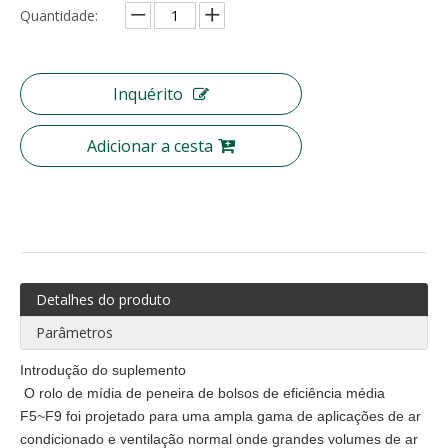
Quantidade:
Meio de filtro de ar de fibra sintética lavável Meio de pré-filtro
Tecido não tecido fundido por fusão Material de proteção higiênica Polipropileno BFE 99
Inquérito
Adicionar a cesta
Detalhes do produto
Filtro de malha de arame de filtro de nylon tecido de aço inoxidável
Pode ser lavável Gn Nylon Malha Pré Filtro de Ar
Parâmetros
Introdução do suplemento
O rolo de mídia de peneira de bolsos de eficiência média
F5~F9 foi projetado para uma ampla gama de aplicações de ar
condicionado e ventilação normal onde grandes volumes de ar