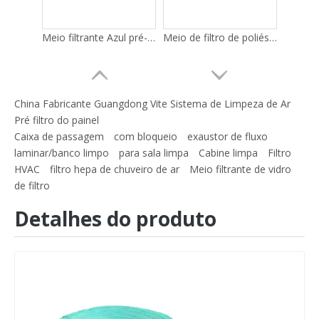
Meio filtrante Azul pré-filtro lavável Filtro grosseiro
Meio de filtro de poliéster azul e branco/meio de filtro de pré-eficiência
China Fabricante Guangdong Vite Sistema de Limpeza de Ar
Pré filtro do painel
Caixa de passagem
com bloqueio
exaustor de fluxo
laminar/banco limpo
para sala limpa
Cabine limpa
Filtro
HVAC
filtro hepa de chuveiro de ar
Meio filtrante de vidro
de filtro
Detalhes do produto
EU2 EU3 EU4 Poluição do Ar Industrial Algodão Cru Rolo Filtro Pré-Ar Filtro
Nova mídia de filtro de ar condicionado de venda imperdível Mídia em rolo MERV