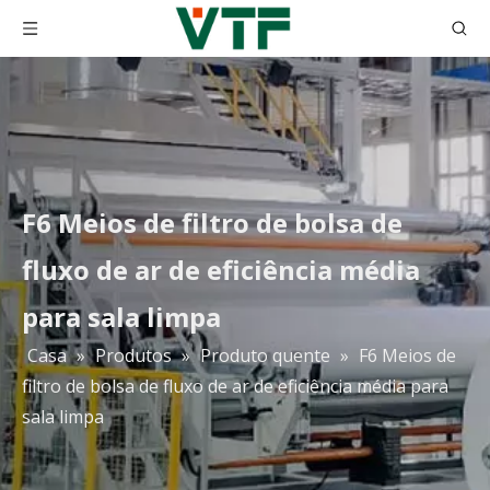
F6 Meios de filtro de bolsa de
fluxo de ar de eficiência média
para sala limpa
Casa
»
Produtos
»
Produto quente
»
F6 Meios de
filtro de bolsa de fluxo de ar de eficiência média para
H10 H11 H12 H13 H14 Purificador de ar Hepa Meio filtrante Papel de fibra de vidro
Papel de filtro de fibra de vidro HEPA 0,3 mícrons Filtro de papel Hepa plissado Filtro Hepa 99,99%
sala limpa