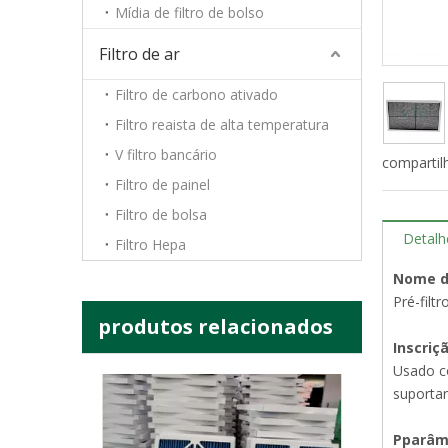
Mídia de filtro de bolso
Filtros de cabine de pulverização de fibra de vidro para controle de poluição Filtro de ar condicionado
Filtro de ar
Filtro de carbono ativado
Filtro reaista de alta temperatura
V filtro bancário
compartil
Filtro de painel
Filtro de bolsa
Detalh
Filtro Hepa
Nome d
Pré-filt
produtos relacionados
Meio de filtro de ar plissado primário/Matéria-prima do filtro de ar com suporte de malha de metal
Inscriç
Usado co
suportar
P
parâm