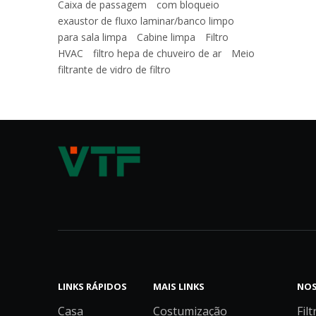
Caixa de passagem
com bloqueio
exaustor de fluxo laminar/banco limpo
para sala limpa
Cabine limpa
Filtro
HVAC
filtro hepa de chuveiro de ar
Meio
filtrante de vidro de filtro
LINKS RÁPIDOS
MAIS LINKS
NOS
Casa
Costumização
Filt