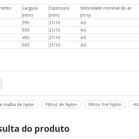
mento
Largura
Espessura
Velocidade nominal do ar
(mm)
(mm)
(m/s)
595
21/10
4.0
595
21/10
4.0
495
21/10
4.0
595
21/10
4.0
de malha de nylon
Filtros de Nylon
Filtros Pré Nylon
HV
ulta do produto