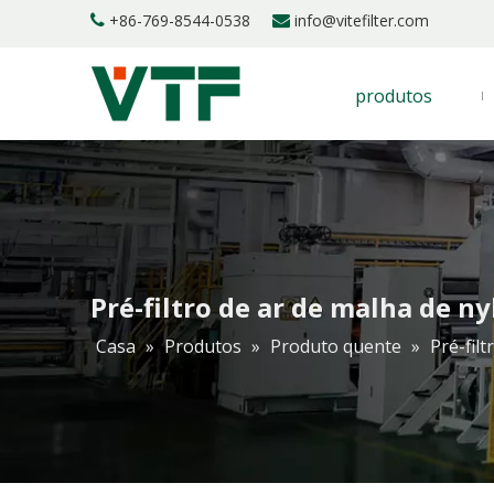
+86-769-8544-0538
info@vitefilter.com


produtos
Pré-filtro de ar de malha de 
Casa
»
Produtos
»
Produto quente
»
Pré-fil