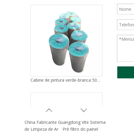
Cabine de pintura verde-branca 50mm filtro de piso filtro de fibra de vidro
Meio de filtro preliminar industrial laminado do ar da ATAC G3 G4
China Fabricante Guangdong Vite Sistema
de Limpeza de Ar
Pré filtro do painel