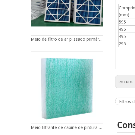
Compri
(mm)
595
495
495
295
Meio filtrante de cabine de pintura de pré-eficiência G4 EU2
em um:
Filtros 
Cons