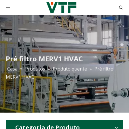
Pré filtro MERV1 HVAC
Casa
»
Produtos
»
Produto quente
»
Pré filtro
Pré-filtro de ar plissado do forno AC HVAC G4
Filtro de manga F7 de fibra sintética de alta qualidade para venda de fábrica
MERV1 HVAC
Categoria de Produto