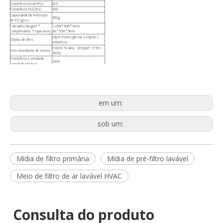
Resistência Inicial (Pa)
≤35
Resistência final (Pa)
300
Capacidade de Retenção
600g
de Pó (g/㎡)
Tamanho (largura *
1,25m*50m*5mm
comprimento * espessura)
2m*50m*5mm
≥5μm Poeira grossa e objetos
Objeto de filtro
estranhos
F1(DIN 53438)、B1(GB/T 17591-
Grau retardante de chama
2006)
Resistência à umidade
100%
(umidade relativa)
Temperatura resistente
≤100℃
Temperatura instantânea
≤120℃
em um:
sob um:
Mídia de filtro primária
Mídia de pré-filtro lavável
Meio de filtro de ar lavável HVAC
Consulta do produto