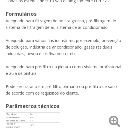
Todas as esteiras de filtro são ecologicamente corretas.
Formulários
Adequado para filtragem de poeira grossa, pré-filtragem do
sistema de filtragem de ar, sistema de ar condicionado.
Adequado para vários fins industriais, por exemplo, prevenção
de poluição, indústria de ar condicionado, gases residuais
industriais, névoa de refinamento, etc.
Adequado para pré-filtro na pintura como sistema profissional
e aula de pintura.
Pode ser tratado em pré-filtro primário ou pré-filtro de saco
de acordo com os requisitos do cliente.
Parâmetros técnicos
Filtrar classe
G4
Eficiência média
95%
Velocidade do ar (m/s)
1.5
Fluxo de Ar
5400
Nominal（m³/h）