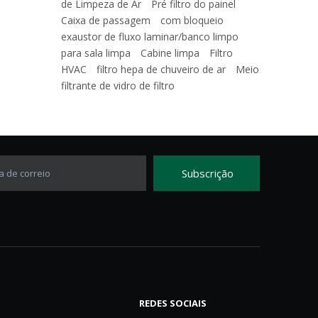
de Limpeza de Ar
Pré filtro do painel
Caixa de passagem
com bloqueio
exaustor de fluxo laminar/banco limpo
para sala limpa
Cabine limpa
Filtro
HVAC
filtro hepa de chuveiro de ar
Meio
filtrante de vidro de filtro
Subscrição
a de correio
REDES SOCIAIS