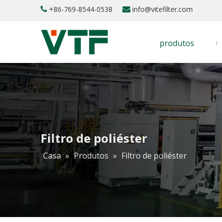
+86-769-8544-0538
info@vitefilter.com


produtos
Filtro de poliéster
Casa
»
Produtos
»
Filtro de poliéster