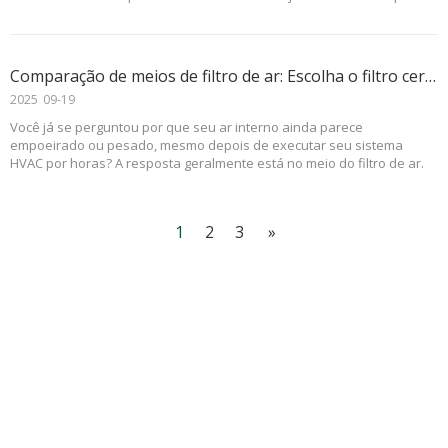
que você respira. Um filtro V-bank usa uma estrutura exclusiva em
forma de V para aumentar a eficiência da filtragem.
Comparação de meios de filtro de ar: Escolha o filtro certo para ar mais limpo
2025
09-19
Você já se perguntou por que seu ar interno ainda parece
empoeirado ou pesado, mesmo depois de executar seu sistema
HVAC por horas? A resposta geralmente está no meio do filtro de ar.
1
2
3
»
Subscrição
caixa de correio