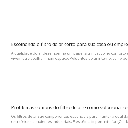
Escolhendo o filtro de ar certo para sua casa ou empr
A qualidade do ar desempenha um papel significativo no conforto
vivem ou trabalham num espaço. Poluentes do ar interno, como poe
domésticos, esporos de mofo e compostos orgânicos voláteis (COV
negativamente a saúde respiratória e o bem-estar geral.
Problemas comuns do filtro de ar e como solucioná-lo
Os filtros de ar são componentes essenciais para manter a qualida
escritórios e ambientes industriais. Eles têm a importante função d
como poeira, pólen, pêlos de animais, esporos de mofo e poluente