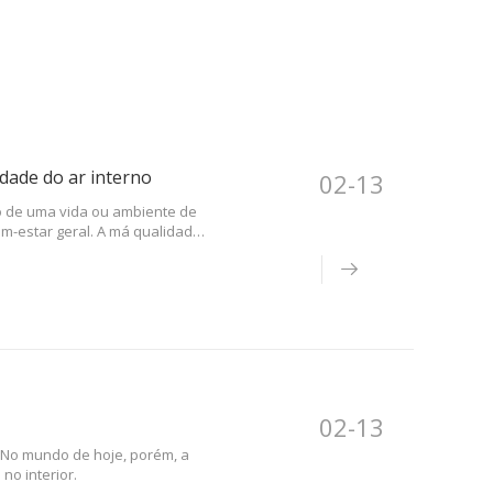
idade do ar interno
02-13
o de uma vida ou ambiente de
m-estar geral. A má qualidade
gias e problemas respiratórios
02-13
 No mundo de hoje, porém, a
no interior.