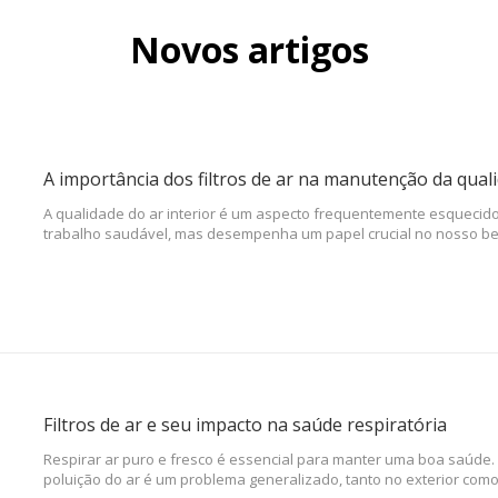
Novos artigos
A importância dos filtros de ar na manutenção da qual
A qualidade do ar interior é um aspecto frequentemente esquecid
trabalho saudável, mas desempenha um papel crucial no nosso be
do ar interior pode levar a vários problemas de saúde, desde aler
até fadiga e diminuição da produtividade.
Filtros de ar e seu impacto na saúde respiratória
Respirar ar puro e fresco é essencial para manter uma boa saúde.
poluição do ar é um problema generalizado, tanto no exterior como 