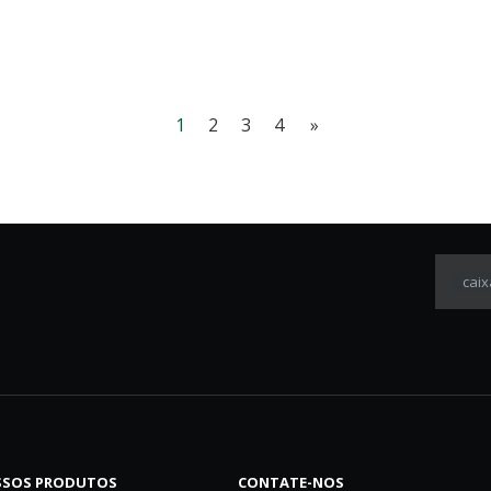
respiramos seja limpo e saudável.
1
2
3
4
»
caix
SOS PRODUTOS
CONTATE-NOS