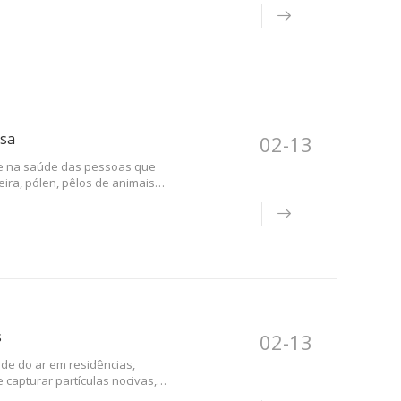
esa
02-13
 e na saúde das pessoas que
ira, pólen, pêlos de animais
), podem impactar
s
02-13
de do ar em residências,
e capturar partículas nocivas,
s, garantindo que o ar que