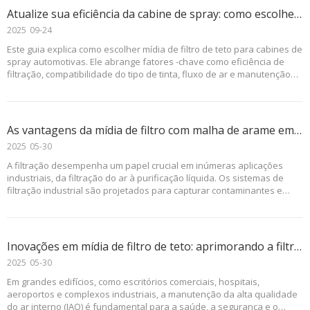
Atualize sua eficiência da cabine de spray: como escolher a mídia de filtro de teto certa para pintura automotiva
2025
09-24
Este guia explica como escolher mídia de filtro de teto para cabines de
spray automotivas. Ele abrange fatores -chave como eficiência de
filtração, compatibilidade do tipo de tinta, fluxo de ar e manutenção
para melhorar a qualidade do acabamento, proteger o equipamento
e garantir a segurança operacional. Ideal para reparo de colisão e
lojas de pintura personalizadas.
As vantagens da mídia de filtro com malha de arame em sistemas de filtração industrial
2025
05-30
A filtração desempenha um papel crucial em inúmeras aplicações
industriais, da filtração do ar à purificação líquida. Os sistemas de
filtração industrial são projetados para capturar contaminantes e
partículas que podem prejudicar o desempenho das máquinas,
reduzir a eficiência ou até comprometer a segurança dos produtos.
Inovações em mídia de filtro de teto: aprimorando a filtração de ar em grandes edifícios
2025
05-30
Em grandes edifícios, como escritórios comerciais, hospitais,
aeroportos e complexos industriais, a manutenção da alta qualidade
do ar interno (IAQ) é fundamental para a saúde, a segurança e o