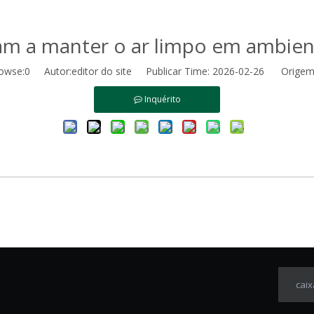
am a manter o ar limpo em ambien
owse:
0
Autor:editor do site Publicar Time: 2026-02-26 Origem
Inquérito
caix