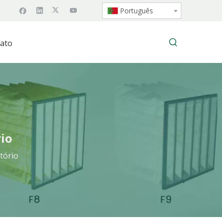
Português
ato
io
tório