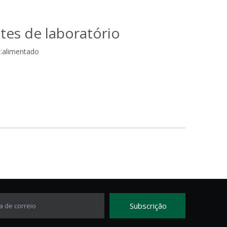
tes de laboratório
:
alimentado
Subscrição
a de correio